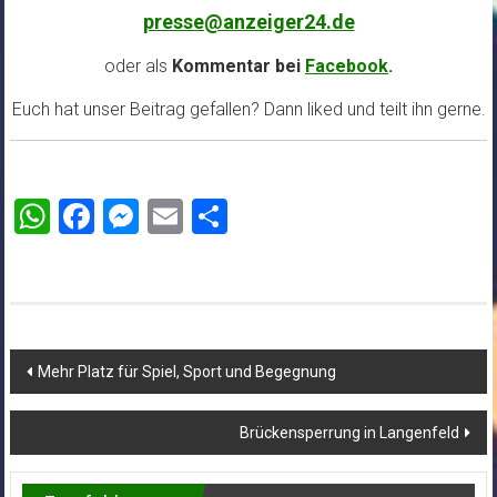
presse@anzeiger24.de
oder als
Kommentar bei
Facebook
.
Euch hat unser Beitrag gefallen? Dann liked und teilt ihn gerne.
WhatsApp
Facebook
Messenger
Email
Teilen
Beitragsnavigation
Mehr Platz für Spiel, Sport und Begegnung
Brückensperrung in Langenfeld