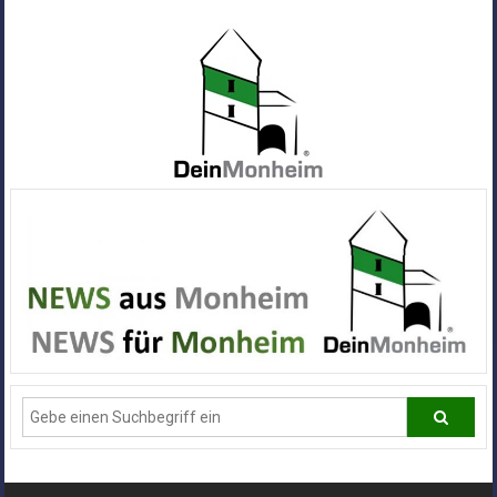
Zum
Inhalt
springen
Dein
Monheim
Alle
Infos
und
News
aus
Deiner
Stadt
Monheim