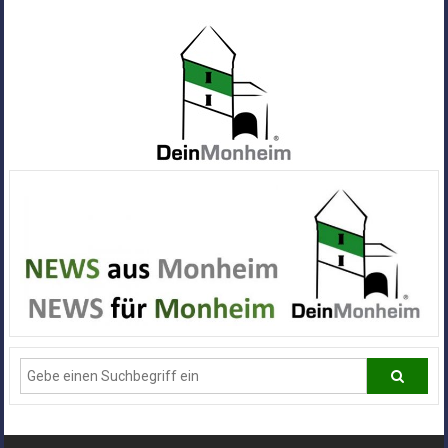
Zum
Inhalt
springen
Dein
Monheim
Alle
Infos
und
News
aus
Deiner
Stadt
Monheim