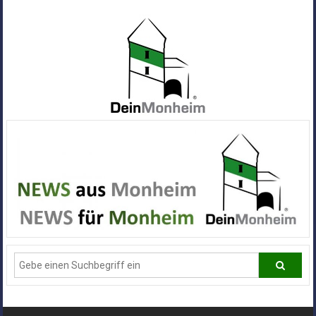
Zum
Inhalt
springen
Dein
Monheim
Alle
Infos
und
News
aus
Deiner
Stadt
Monheim