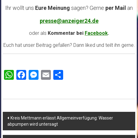
Ihr wollt uns
Eure Meinung
sagen? Gerne
per Mail
an
presse@anzeiger24.de
oder als
Kommentar bei
Facebook
.
Euch hat unser Beitrag gefallen? Dann liked und teilt ihn gerne.
WhatsApp
Facebook
Messenger
Email
Teilen
Beitragsnavigation
Kreis Mettmann erlässt Allgemeinverfügung: Wasser
abpumpen wird untersagt