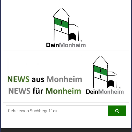
Zum
Inhalt
springen
Dein
Monheim
Alle
Infos
und
News
aus
Deiner
Stadt
Monheim