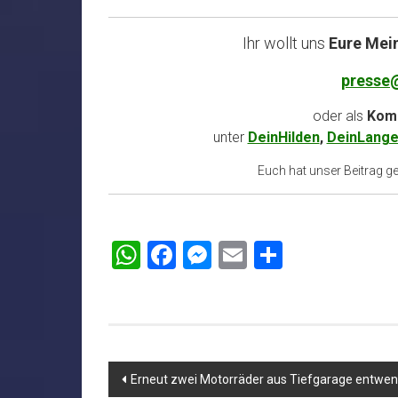
Ihr wollt uns
Eure Mei
presse
oder als
Komm
unter
DeinHilden
,
DeinLange
Euch hat unser Beitrag gef
WhatsApp
Facebook
Messenger
Email
Teilen
Beitragsnavigation
Erneut zwei Motorräder aus Tiefgarage entwe