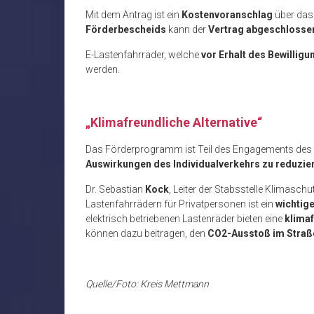
Mit dem Antrag ist ein
Kostenvoranschlag
über das
Förderbescheids
kann der
Vertrag abgeschlosse
E-Lastenfahrräder, welche
vor Erhalt des Bewillig
werden.
„Klimafreundliche Alternative“
Das Förderprogramm ist Teil des Engagements des 
Auswirkungen des Individualverkehrs zu reduzie
Dr. Sebastian
Kock
, Leiter der Stabsstelle Klimaschu
Lastenfahrrädern für Privatpersonen ist ein
wichtig
elektrisch betriebenen Lastenräder bieten eine
klimaf
können dazu beitragen, den
CO2-Ausstoß im Straße
Quelle/Foto: Kreis Mettmann