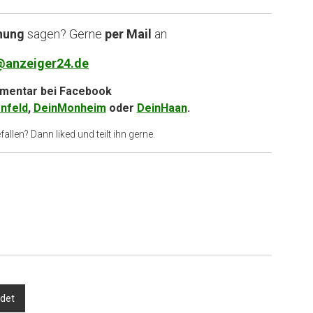
nung
sagen? Gerne
per Mail
an
@anzeiger24.de
entar bei
Facebook
nfeld
,
DeinMonheim
oder
DeinHaan
.
allen? Dann liked und teilt ihn gerne.
ndet