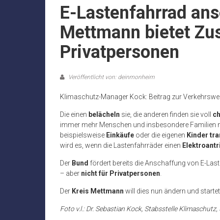
E-Lastenfahrrad ans
Mettmann bietet Zu
Privatpersonen
Veröffentlicht von: deinmonheim
Klimaschutz-Manager Kock: Beitrag zur Verkehrsw
Die einen
belächeln
sie, die anderen finden sie voll
ch
immer mehr Menschen und insbesondere Familien 
beispielsweise
Einkäufe
oder die eigenen
Kinder tra
wird es, wenn die Lastenfahrräder einen
Elektroantr
Der
Bund
fördert bereits die Anschaffung von E-Last
– aber
nicht für Privatpersonen
.
Der
Kreis Mettmann
will dies nun ändern und start
Foto v.l.: Dr. Sebastian Kock, Stabsstelle Klimaschut