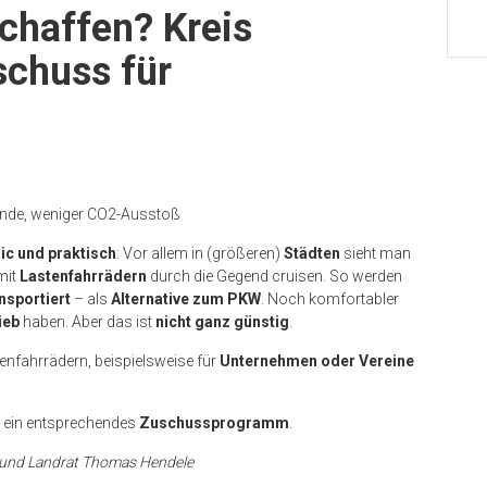
chaffen? Kreis
schuss für
ende, weniger CO2-Ausstoß
ic und praktisch
: Vor allem in (größeren)
Städten
sieht man
mit
Lastenfahrrädern
durch die Gegend cruisen. So werden
nsportiert
– als
Alternative zum PKW
. Noch komfortabler
ieb
haben. Aber das ist
nicht ganz günstig
.
enfahrrädern, beispielsweise für
Unternehmen oder Vereine
et ein entsprechendes
Zuschussprogramm
.
z, und Landrat Thomas Hendele