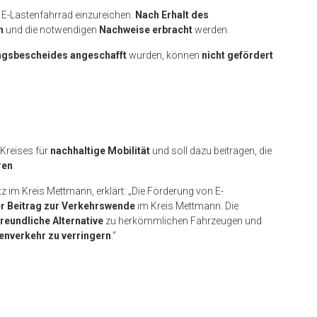
 E-Lastenfahrrad einzureichen.
Nach Erhalt des
n
und die notwendigen
Nachweise erbracht
werden.
ungsbescheides angeschafft
wurden, können
nicht gefördert
Kreises für
nachhaltige Mobilität
und soll dazu beitragen, die
ren
.
tz im Kreis Mettmann, erklärt: „Die Förderung von E-
er Beitrag zur Verkehrswende
im Kreis Mettmann. Die
reundliche Alternative
zu herkömmlichen Fahrzeugen und
nverkehr zu verringern
.“