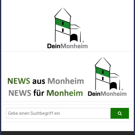
Zum
Inhalt
springen
Dein
Monheim
Alle
Infos
und
News
aus
Deiner
Stadt
Monheim