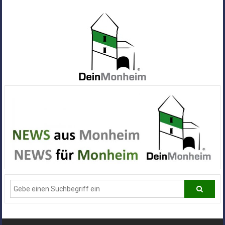
Zum
Inhalt
springen
Dein
Monheim
Alle
Infos
und
News
aus
Deiner
Stadt
Monheim