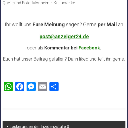
Quelle und Foto: Monheimer Kulturwerke
Ihr wollt uns
Eure Meinung
sagen? Gerne
per Mail
an
post@anzeiger24.de
oder als
Kommentar bei
Facebook
.
Euch hat unser Beitrag gefallen? Dann liked und teilt ihn gerne.
WhatsApp
Facebook
Messenger
Email
Teilen
Beitragsnavigation
Lockerungen der Inzidenzstufe 0