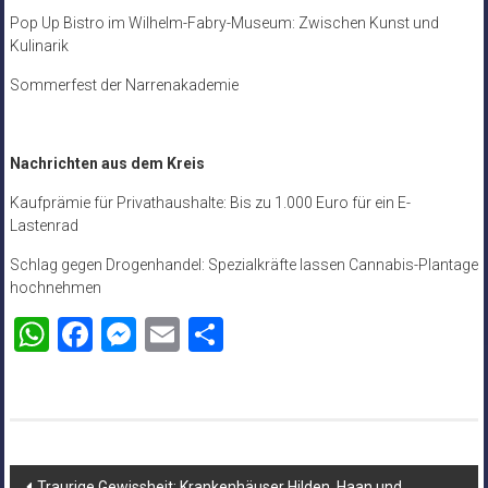
Pop Up Bistro im Wilhelm-Fabry-Museum: Zwischen Kunst und
Kulinarik
Sommerfest der Narrenakademie
Nachrichten aus dem Kreis
Kaufprämie für Privathaushalte: Bis zu 1.000 Euro für ein E-
Lastenrad
Schlag gegen Drogenhandel: Spezialkräfte lassen Cannabis-Plantage
hochnehmen
WhatsApp
Facebook
Messenger
Email
Teilen
Beitragsnavigation
Traurige Gewissheit: Krankenhäuser Hilden, Haan und