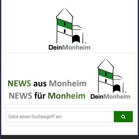
Zum
Inhalt
springen
Dein
Monheim
Alle
Infos
und
News
aus
Deiner
Stadt
Monheim