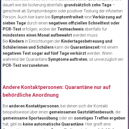
dauert wie die Isolierung ebenfalls
grundsätzlich zehn Tage
–
gerechnet ab Symptombeginn oder positiver Testung der infizierten
Person. Auch hier kann bei
Symptomfreiheit
eine
Verkürzung auf
sieben Tage
durch einen
negativen offiziellen Schnelltest oder
PCR-Test
erfolgen, wobei der
Testnachweis
ebenfalls für
mindestens einen Monat aufbewahrt
werden muss.
Bei
Kindern
in Einrichtungen der
Kindertagesbetreuung und
Schülerinnen und Schülern
kann die
Quarantänezeit
mit einem
negativen Test sogar auf fünf Tage verkürzt
werden. Wenn
während der Quarantäne
Symptome auftreten
, ist unverzüglich ein
PCR-Test vorzunehmen
.
Andere Kontaktpersonen: Quarantäne nur auf
behördliche Anordnung
Bei
anderen Kontaktpersonen
, bei denen sich der Kontakt
beispielsweise über einen
gemeinsamen Gaststättenbesuch
, die
gemeinsame Sportausübung
oder ein
sonstiges Treffen ergeben
hat, gibt es
keine automatische Quarantäne
. Hier greift eine