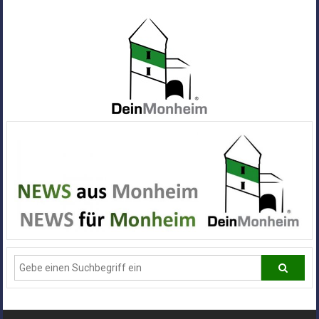
Zum
Inhalt
springen
Dein
Monheim
Alle
Infos
und
News
aus
Deiner
Stadt
Monheim