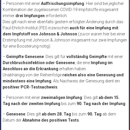
– Personen mit einer
Auffrischungsimpfung
: Hier sind bei jeglicher
Kombination der zugelassenen COVID-19-Impfstoffe insgesamt
immer
drei Impfungen
erforderlich.
Dies gilt nach einer ebenfalls gestern erfolgten Änderung durch das
Paul-Ehrlich-Institut (PEI) inzwischen
auch für eine Impfung mit
dem Impfstoff von Johnson & Johnson
(zuvor waren hier bei einer
Erstimpfung mit Johnson & Johnson insgesamt nur zwei Impfungen
für eine Boosterung nötig).
–
Geimpfte Genesene
: Dies gilt für
vollständig Geimpfte
mit einer
Durchbruchsinfektion oder Genesene
, die eine
Impfung im
Anschluss an die Erkrankung
erhalten haben.
Unabhängig von der Reihenfolge
reichen also eine Genesung und
mindestens eine Impfung
. Als Nachweis der Genesung dient ein
positiver PCR-Testnachweis
.
– Personen mit einer
zweimaligen Impfung
: Dies gilt
ab dem 15.
Tag nach der zweiten Impfung
bis zum
90. Tag nach der Impfung
.
–
Genesene
: Dies gilt
ab dem 28. Tag
bis zum
90. Tag
ab dem
Datum der
Abnahme des positiven Tests
.