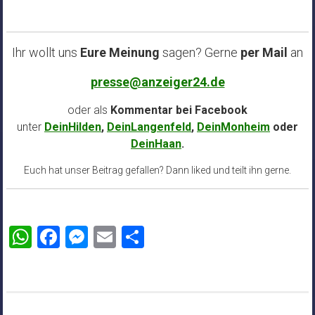
Ihr wollt uns
Eure Meinung
sagen? Gerne
per Mail
an
presse@anzeiger24.de
oder als
Kommentar bei
Facebook
unter
DeinHilden
,
DeinLangenfeld
,
DeinMonheim
oder
DeinHaan
.
Euch hat unser Beitrag gefallen? Dann liked und teilt ihn gerne.
WhatsApp
Facebook
Messenger
Email
Teilen