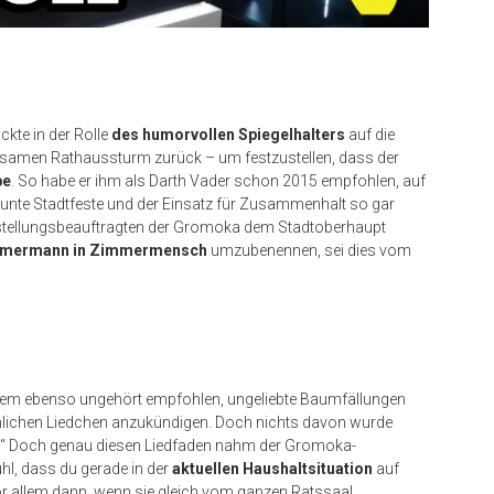
kte in der Rolle
des humorvollen Spiegelhalters
auf die
amen Rathaussturm zurück – um festzustellen, dass der
be
. So habe er ihm als Darth Vader schon 2015 empfohlen, auf
bunte Stadtfeste und der Einsatz für Zusammenhalt so gar
ichstellungsbeauftragten der Gromoka dem Stadtoberhaupt
immermann in Zimmermensch
umzubenennen, sei dies vom
dem ebenso ungehört empfohlen, ungeliebte Baumfällungen
öhlichen Liedchen anzukündigen. Doch nichts davon wurde
h.“ Doch genau diesen Liedfaden nahm der Gromoka-
hl, dass du gerade in der
aktuellen Haushaltsituation
auf
Vor allem dann, wenn sie gleich vom ganzen Ratssaal