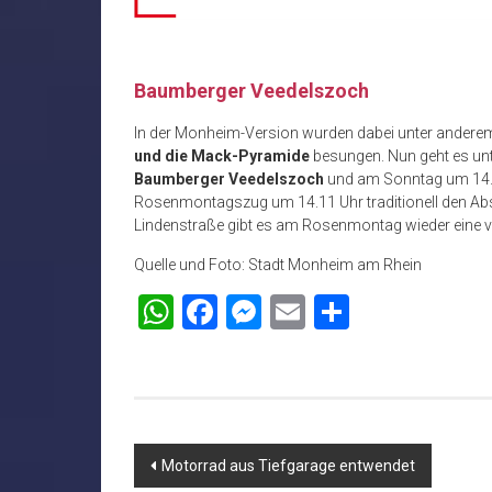
Baumberger Veedelszoch
In der Monheim-Version wurden dabei unter andere
und die Mack-Pyramide
besungen. Nun geht es un
Baumberger Veedelszoch
und am Sonntag um 14.11
Rosenmontagszug um 14.11 Uhr traditionell den Absc
Lindenstraße gibt es am Rosenmontag wieder eine v
Quelle und Foto: Stadt Monheim am Rhein
WhatsApp
Facebook
Messenger
Email
Teilen
Beitragsnavigation
Motorrad aus Tiefgarage entwendet