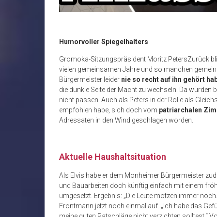
Humorvoller Spiegelhalters
Gromoka-Sitzungspräsident Moritz PetersZurück blic
vielen gemeinsamen Jahre und so manchen gemeins
Bürgermeister leider
nie so recht auf ihn gehört ha
die dunkle Seite der Macht zu wechseln. Da würden 
nicht passen. Auch als Peters in der Rolle als Gle
empfohlen habe, sich doch vom
patriarchalen Z
Adressaten in den Wind geschlagen worden.
Aktuelle Haushaltsituation
Als Elvis habe er dem Monheimer Bürgermeister zu
und Bauarbeiten doch künftig einfach mit einem fr
umgesetzt. Ergebnis: „Die Leute motzen immer noc
Frontmann jetzt noch einmal auf. „Ich habe das Gefü
meine guten Ratschläge nicht verzichten solltest.“ 