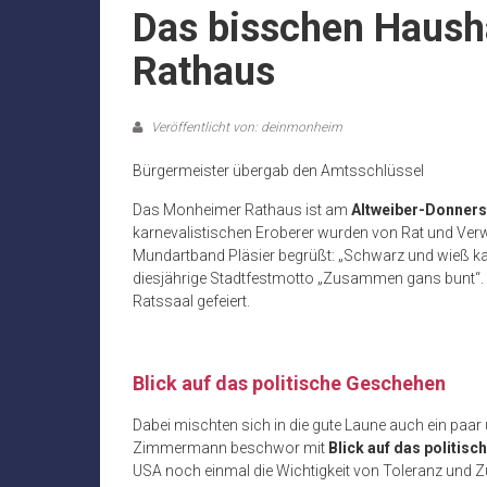
Das bisschen Haush
Rathaus
Veröffentlicht von: deinmonheim
Bürgermeister übergab den Amtsschlüssel
Das Monheimer Rathaus ist am
Altweiber-Donners
karnevalistischen Eroberer wurden von Rat und Ver
Mundartband Pläsier begrüßt: „Schwarz und wieß kann
diesjährige Stadtfestmotto „Zusammen gans bunt“
Ratssaal gefeiert.
Blick auf das politische Geschehen
Dabei mischten sich in die gute Laune auch ein paa
Zimmermann beschwor mit
Blick auf das politis
USA noch einmal die Wichtigkeit von Toleranz und 