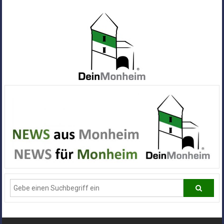
Zum
Inhalt
springen
Dein
Monheim
Alle
Infos
und
News
aus
Deiner
Stadt
Monheim