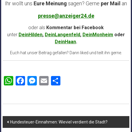
Ihr wollt uns
Eure Meinung
sagen? Gerne
per Mail
an
presse@anzeiger24.de
oder als
Kommentar bei
Facebook
unter
DeinHilden
,
DeinLangenfeld
,
DeinMonheim
oder
DeinHaan
.
Euch hat unser Beitrag gefallen? Dann liked und teilt ihn gerne.
WhatsApp
Facebook
Messenger
Email
Teilen
Beitragsnavigation
Hundesteuer-Einnahmen: Wieviel verdient die Stadt?