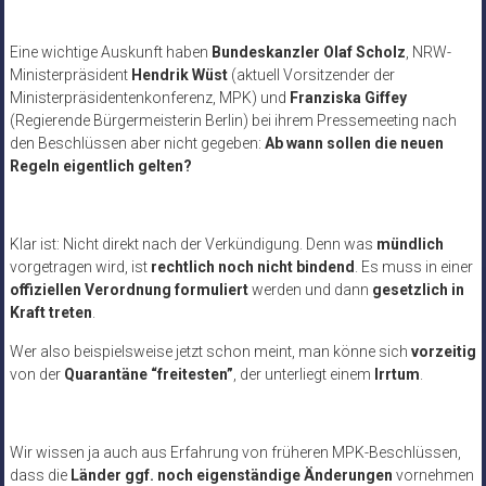
Eine wichtige Auskunft haben
Bundeskanzler Olaf Scholz
, NRW-
Ministerpräsident
Hendrik Wüst
(aktuell Vorsitzender der
Ministerpräsidentenkonferenz, MPK) und
Franziska Giffey
(Regierende Bürgermeisterin Berlin) bei ihrem Pressemeeting nach
den Beschlüssen aber nicht gegeben:
Ab wann sollen die neuen
Regeln eigentlich gelten?
Klar ist: Nicht direkt nach der Verkündigung. Denn was
mündlich
vorgetragen wird, ist
rechtlich noch nicht bindend
. Es muss in einer
offiziellen Verordnung formuliert
werden und dann
gesetzlich in
Kraft treten
.
Wer also beispielsweise jetzt schon meint, man könne sich
vorzeitig
von der
Quarantäne “freitesten”
, der unterliegt einem
Irrtum
.
Wir wissen ja auch aus Erfahrung von früheren MPK-Beschlüssen,
dass die
Länder ggf. noch eigenständige Änderungen
vornehmen