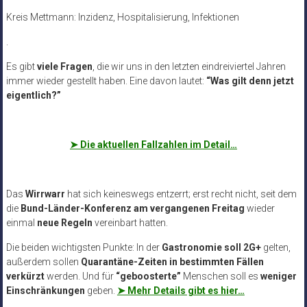
Kreis Mettmann: Inzidenz, Hospitalisierung, Infektionen
.
Es gibt
viele Fragen
, die wir uns in den letzten eindreiviertel Jahren
immer wieder gestellt haben. Eine davon lautet:
“Was gilt denn jetzt
eigentlich?”
➤
Die aktuellen Fallzahlen im Detail…
Das
Wirrwarr
hat sich keineswegs entzerrt; erst recht nicht, seit dem
die
Bund-Länder-Konferenz am vergangenen Freitag
wieder
einmal
neue Regeln
vereinbart hatten.
Die beiden wichtigsten Punkte: In der
Gastronomie soll 2G+
gelten,
außerdem sollen
Quarantäne-Zeiten in bestimmten Fällen
verkürzt
werden. Und für
“geboosterte”
Menschen soll es
weniger
Einschränkungen
geben.
➤ Mehr Details gibt es hier…