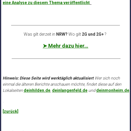
eine Analyse zu diesem Thema veröffentlicht
.
______________________________________________________________
Was gilt derzeit in
NRW?
Wo gilt
2G und 2G+
?
➤ Mehr dazu hier…
______________________________________________________________
Hinweis: Diese Seite wird werktäglich aktualisiert
Wer sich noch
einmal die älteren Berichte anschauen möchte, findet diese auf den
Lokalseiten
deinhilden.de
,
deinlangenfeld.de
und
deinmonheim.de
.
.
[zurück]