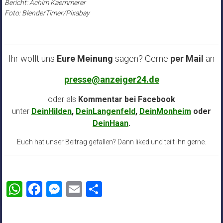
Bericht: Achim Kaemmerer
Foto: BlenderTimer/Pixabay
Ihr wollt uns
Eure Meinung
sagen? Gerne
per Mail
an
presse@anzeiger24.de
oder als
Kommentar bei
Facebook
unter
DeinHilden
,
DeinLangenfeld
,
DeinMonheim
oder
DeinHaan
.
Euch hat unser Beitrag gefallen? Dann liked und teilt ihn gerne.
WhatsApp
Facebook
Messenger
Email
Teilen