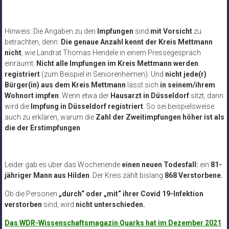
Hinweis: Die Angaben zu den
Impfungen
sind
mit Vorsicht
zu
betrachten, denn:
Die genaue Anzahl kennt der Kreis Mettmann
nicht
, wie Landrat Thomas Hendele in einem Pressegespräch
einräumt.
Nicht alle Impfungen im Kreis Mettmann werden
registriert
(zum Beispiel in Seniorenheimen). Und
nicht jede(r)
Bürger(in) aus dem Kreis Mettmann
lässt sich
in seinem/ihrem
Wohnort impfen
. Wenn etwa der
Hausarzt in Düsseldorf
sitzt, dann
wird die
Impfung in Düsseldorf registriert
. So sei beispielsweise
auch zu erklären, warum die
Zahl der Zweitimpfungen höher ist als
die der Erstimpfungen
.
Leider gab es über das Wochenende
einen neuen Todesfall:
ein
81-
jähriger Mann aus Hilden
.
Der Kreis zählt bislang
868 Verstorbene
.
Ob die Personen
„durch“ oder „mit“ ihrer Covid 19-Infektion
verstorben
sind, wird
nicht unterschieden.
Das WDR-Wissenschaftsmagazin Quarks hat im Dezember 2021