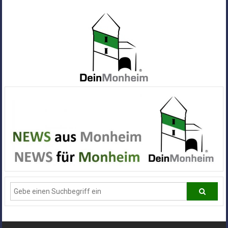
Zum
Inhalt
springen
Dein
Monheim
Alle
Infos
und
News
aus
Deiner
Stadt
Monheim