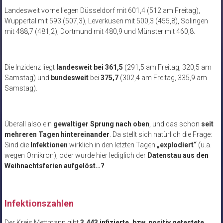
Landesweit vorne liegen Düsseldorf mit 601,4 (512 am Freitag),
Wuppertal mit 593 (507,3), Leverkusen mit 500,3 (455,8), Solingen
mit 488,7 (481,2), Dortmund mit 480,9 und Münster mit 460,8.
Die Inzidenz liegt
landesweit
bei 361,5
(291,5 am Freitag, 320,5 am
Samstag) und
bundesweit
bei
375,7
(302,4 am Freitag, 335,9 am
Samstag).
Überall also ein
gewaltiger Sprung nach oben
, und das schon
seit
mehreren Tagen hintereinander
. Da stellt sich natürlich die Frage:
Sind die
Infektionen
wirklich in den letzten Tagen
„explodiert“
(u.a.
wegen Omikron), oder wurde hier lediglich der
Datenstau aus den
Weihnachtsferien aufgelöst…?
Infektionszahlen
Der Kreis Mettmann gibt
3.443 infizierte, bzw. positiv getestete