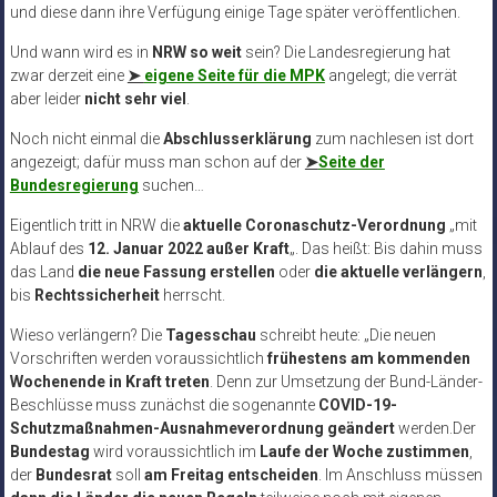
und diese dann ihre Verfügung einige Tage später veröffentlichen.
Und wann wird es in
NRW so weit
sein? Die Landesregierung hat
zwar derzeit eine
➤
eigene Seite für die MPK
angelegt; die verrät
aber leider
nicht sehr viel
.
Noch nicht einmal die
Abschlusserklärung
zum nachlesen ist dort
angezeigt; dafür muss man schon auf der
➤
Seite der
Bundesregierung
suchen…
Eigentlich tritt in NRW die
aktuelle Coronaschutz-Verordnung
„mit
Ablauf des
12. Januar 2022 außer Kraft
„. Das heißt: Bis dahin muss
das Land
die neue Fassung erstellen
oder
die aktuelle verlängern
,
bis
Rechtssicherheit
herrscht.
Wieso verlängern? Die
Tagesschau
schreibt heute: „Die neuen
Vorschriften werden voraussichtlich
frühestens am kommenden
Wochenende in Kraft treten
. Denn zur Umsetzung der Bund-Länder-
Beschlüsse muss zunächst die sogenannte
COVID-19-
Schutzmaßnahmen-Ausnahmeverordnung geändert
werden.Der
Bundestag
wird voraussichtlich im
Laufe der Woche zustimmen
,
der
Bundesrat
soll
am Freitag entscheiden
. Im Anschluss müssen