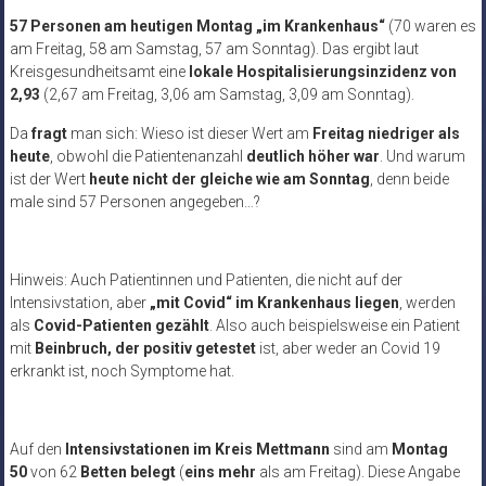
57 Personen am heutigen Montag „im Krankenhaus“
(70 waren es
am Freitag, 58 am Samstag, 57 am Sonntag). Das ergibt laut
Kreisgesundheitsamt eine
lokale Hospitalisierungsinzidenz von
2,93
(2,67 am Freitag, 3,06 am Samstag, 3,09 am Sonntag).
Da
fragt
man sich: Wieso ist dieser Wert am
Freitag niedriger als
heute
, obwohl die Patientenanzahl
deutlich höher war
. Und warum
ist der Wert
heute nicht der gleiche wie am Sonntag
, denn beide
male sind 57 Personen angegeben…?
Hinweis: Auch Patientinnen und Patienten, die nicht auf der
Intensivstation, aber
„mit Covid“ im Krankenhaus liegen
, werden
als
Covid-Patienten gezählt
. Also auch beispielsweise ein Patient
mit
Beinbruch, der positiv getestet
ist, aber weder an Covid 19
erkrankt ist, noch Symptome hat.
Auf den
Intensivstationen im Kreis Mettmann
sind am
Montag
50
von 62
Betten
belegt
(
eins mehr
als am Freitag). Diese Angabe