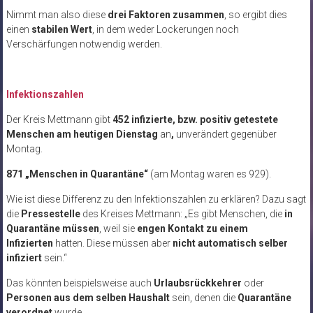
Nimmt man also diese
drei Faktoren zusammen
, so ergibt dies
einen
stabilen Wert
, in dem weder Lockerungen noch
Verschärfungen notwendig werden.
Infektionszahlen
Der Kreis Mettmann gibt
452 infizierte, bzw. positiv getestete
Menschen am heutigen Dienstag
an
,
unverändert gegenüber
Montag.
871 „Menschen in Quarantäne“
(am Montag waren es 929).
Wie ist diese Differenz zu den Infektionszahlen zu erklären? Dazu sagt
die
Pressestelle
des Kreises Mettmann: „Es gibt Menschen, die
in
Quarantäne müssen
, weil sie
engen Kontakt zu einem
Infizierten
hatten. Diese müssen aber
nicht automatisch selber
infiziert
sein.“
Das könnten beispielsweise auch
Urlaubsrückkehrer
oder
Personen aus dem selben Haushalt
sein, denen die
Quarantäne
verordnet
wurde.