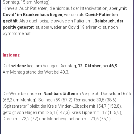
Sonntag, 15 am Montag).
Hinweis: Auch Patienten, die nicht auf der Intensivstation, aber
„mit
Covid“ im Krankenhaus liegen
, werden als
Covid-Patienten
gezählt
. Also auch beispielsweise ein Patient mit
Beinbruch, der
positiv getestet
ist, aber weder an Covid 19 erkrankt ist, noch
Symptome hat.
Inzidenz
Die
Inzidenz
liegt am heutigen Dienstag,
12. Oktober
, bei
46,9
.
Am Montag stand der Wert bei 40,3.
Die Werte bei unseren
Nachbarstädten
im Vergleich: Düsseldorf 67,5
(68,2 am Montag), Solingen 59 (57,2), Remscheid 39,5 (38,6).
„Spitzenreiter“ bleibt der Kreis Minden-Lübecke mit 154,7 (152,8),
gefolgt von Hagen mit 135,1 (147,3), Kreis Lippe mit 117 (115,9),
Düren mit 73,2 (72) und Mönchengladbach mit 71,6 (75,1).