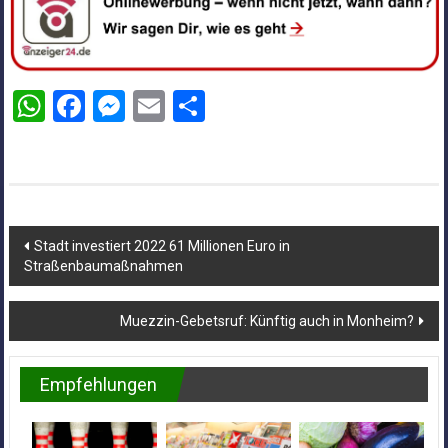
WhatsApp
Facebook
Messenger
Email
Teilen
Beitragsnavigation
Stadt investiert 2022 61 Millionen Euro in
Straßenbaumaßnahmen
Muezzin-Gebetsruf: Künftig auch in Monheim?
Empfehlungen