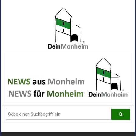
Zum
Inhalt
springen
Dein
Monheim
Alle
Infos
und
News
aus
Deiner
Stadt
Monheim