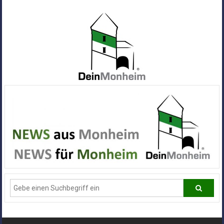
Zum
Inhalt
springen
Dein
Monheim
Alle
Infos
und
News
aus
Deiner
Stadt
Monheim