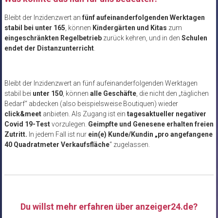
Bleibt der Inzidenzwert an
fünf aufeinanderfolgenden Werktagen
stabil bei unter 165
, können
Kindergärten und Kitas
zum
eingeschränkten Regelbetrieb
zurück kehren, und in den
Schulen
endet der Distanzunterricht
.
Bleibt der Inzidenzwert an fünf aufeinanderfolgenden Werktagen
stabil bei
unter 150
, können
alle Geschäfte
, die nicht den „täglichen
Bedarf“ abdecken (also beispielsweise Boutiquen) wieder
click&meet
anbieten. Als Zugang ist ein
tagesaktueller negativer
Covid 19-Test
vorzulegen.
Geimpfte und Genesene erhalten freien
Zutritt.
In jedem Fall ist nur
ein(e) Kunde/Kundin „pro angefangene
40 Quadratmeter Verkaufsfläche
“ zugelassen.
Du willst mehr erfahren über anzeiger24.de?