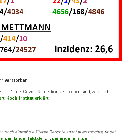
ang
verstorben
.
„mit“ ihrer Covid 19-Infektion verstorben sind, wird nicht
rt-Koch-Institut erklärt
.
ch noch einmal die älteren Berichte anschauen möchte, findet
de
,
deinlangenfeld.de
und
deinmonheim.de
.