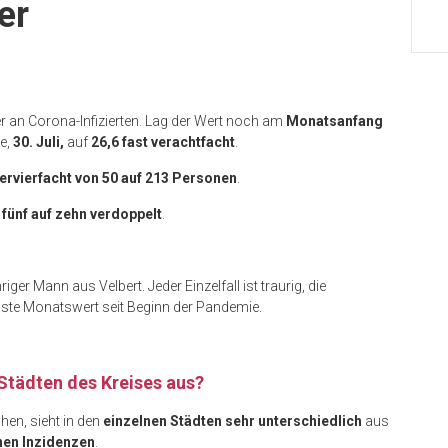
er
er an Corona-Infizierten. Lag der Wert noch am
Monatsanfang
te,
30. Juli,
auf
26,6 fast verachtfacht
.
ervierfacht von 50 auf 213 Personen
.
n
fünf auf zehn verdoppelt
.
hriger Mann aus Velbert. Jeder Einzelfall ist traurig, die
igste Monatswert seit Beginn der Pandemie.
 Städten des Kreises aus?
chen, sieht in den
einzelnen Städten sehr unterschiedlich
aus
nen Inzidenzen
.