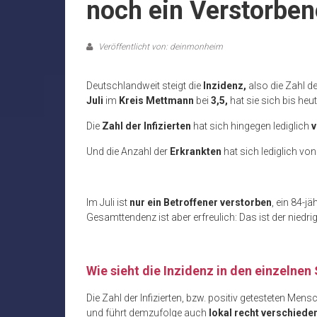
noch ein Verstorben
Veröffentlicht von: deinmonheim
Deutschlandweit steigt die
Inzidenz,
also die Zahl d
Juli
im
Kreis Mettmann
bei
3,5,
hat sie sich bis heu
Die
Zahl der Infizierten
hat sich hingegen lediglich
v
Und die Anzahl der
Erkrankten
hat sich lediglich vo
Im Juli ist
nur ein Betroffener verstorben
, ein 84-jä
Gesamttendenz ist aber erfreulich: Das ist der niedr
Wie sieht die Inzidenz in den einzelnen
Die Zahl der Infizierten, bzw. positiv getesteten Mens
und führt demzufolge auch
lokal recht verschiede