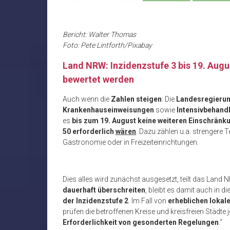
Bericht: Walter Thomas
Foto: Pete Lintforth/Pixabay
Land NRW: Inzidenzstufe 3 bis 19. Aug
bewertet werden
Auch wenn die
Zahlen steigen
: Die
Landesregieru
Krankenhauseinweisungen
sowie
Intensivbehand
es
bis zum 19. August
keine weiteren Einschränku
50 erforderlich
wären
. Dazu zählen u.a. strenger
Gastronomie oder in Freizeiteinrichtungen.
Dies alles wird zunächst ausgesetzt, teilt das La
dauerhaft überschreiten
, bleibt es damit auch in
der Inzidenzstufe 2
. Im Fall von
erheblichen lokal
prüfen die betroffenen Kreise und kreisfreien Städ
Erforderlichkeit von gesonderten Regelungen
.“