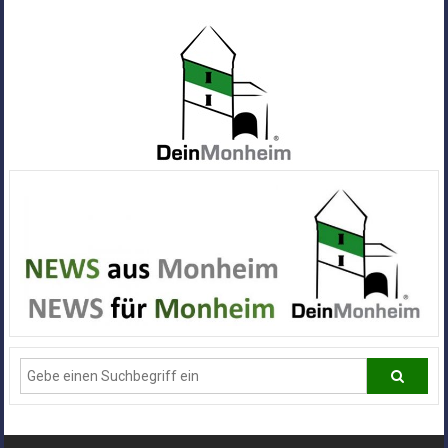
Zum
Inhalt
springen
Dein
Monheim
Alle
Infos
und
News
aus
Deiner
Stadt
Monheim