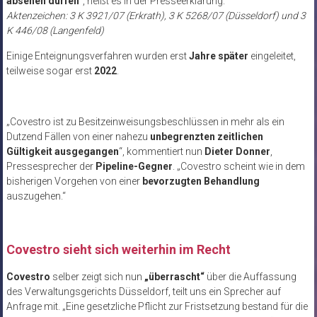
absehen dürfen
“, heißt es in der Presseerklärung.
Aktenzeichen: 3 K 3921/07 (Erkrath), 3 K 5268/07 (Düsseldorf) und 3
K 446/08 (Langenfeld)
Einige Enteignungsverfahren wurden erst
Jahre später
eingeleitet,
teilweise sogar erst
2022
.
„Covestro ist zu Besitzeinweisungsbeschlüssen in mehr als ein
Dutzend Fällen von einer nahezu
unbegrenzten zeitlichen
Gültigkeit ausgegangen
“, kommentiert nun
Dieter Donner
,
Pressesprecher der
Pipeline-Gegner
. „Covestro scheint wie in dem
bisherigen Vorgehen von einer
bevorzugten Behandlung
auszugehen.“
Covestro sieht sich weiterhin im Recht
Covestro
selber zeigt sich nun
„überrascht“
über die Auffassung
des Verwaltungsgerichts Düsseldorf, teilt uns ein Sprecher auf
Anfrage mit. „Eine gesetzliche Pflicht zur Fristsetzung bestand für die