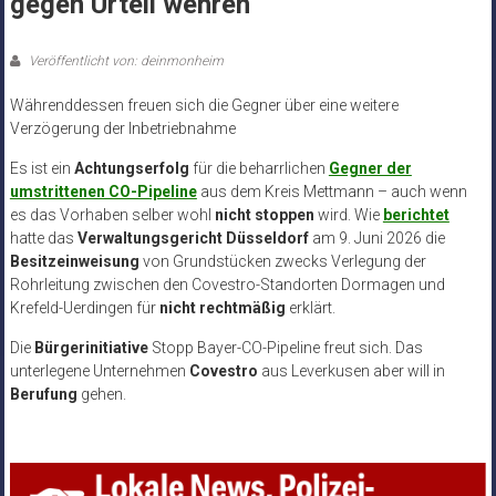
gegen Urteil wehren
Veröffentlicht von: deinmonheim
Währenddessen freuen sich die Gegner über eine weitere
Verzögerung der Inbetriebnahme
Es ist ein
Achtungserfolg
für die beharrlichen
Gegner der
umstrittenen CO-Pipeline
aus dem Kreis Mettmann – auch wenn
es das Vorhaben selber wohl
nicht stoppen
wird. Wie
berichtet
hatte das
Verwaltungsgericht Düsseldorf
am 9. Juni 2026 die
Besitzeinweisung
von Grundstücken zwecks Verlegung der
Rohrleitung zwischen den Covestro-Standorten Dormagen und
Krefeld-Uerdingen für
nicht rechtmäßig
erklärt.
Die
Bürgerinitiative
Stopp Bayer-CO-Pipeline freut sich. Das
unterlegene Unternehmen
Covestro
aus Leverkusen aber will in
Berufung
gehen.