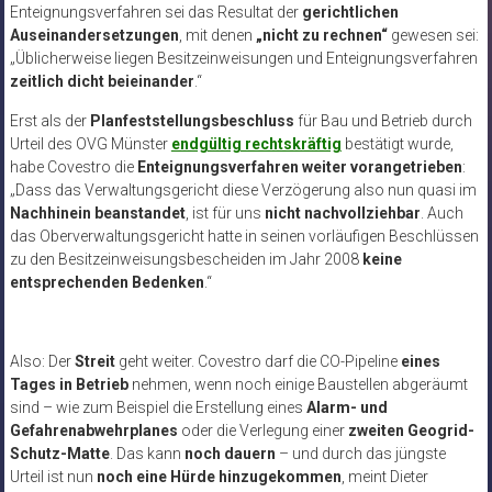
Enteignungsverfahren sei das Resultat der
gerichtlichen
Auseinandersetzungen
, mit denen
„nicht zu rechnen“
gewesen sei:
„Üblicherweise liegen Besitzeinweisungen und Enteignungsverfahren
zeitlich dicht beieinander
.“
Erst als der
Planfeststellungsbeschluss
für Bau und Betrieb durch
Urteil des OVG Münster
endgültig rechtskräftig
bestätigt wurde,
habe Covestro die
Enteignungsverfahren weiter vorangetrieben
:
„Dass das Verwaltungsgericht diese Verzögerung also nun quasi im
Nachhinein beanstandet
, ist für uns
nicht nachvollziehbar
. Auch
das Oberverwaltungsgericht hatte in seinen vorläufigen Beschlüssen
zu den Besitzeinweisungsbescheiden im Jahr 2008
keine
entsprechenden Bedenken
.“
Also: Der
Streit
geht weiter. Covestro darf die CO-Pipeline
eines
Tages in Betrieb
nehmen, wenn noch einige Baustellen abgeräumt
sind – wie zum Beispiel die Erstellung eines
Alarm- und
Gefahrenabwehrplanes
oder die Verlegung einer
zweiten Geogrid-
Schutz-Matte
. Das kann
noch dauern
– und durch das jüngste
Urteil ist nun
noch eine Hürde hinzugekommen
, meint Dieter