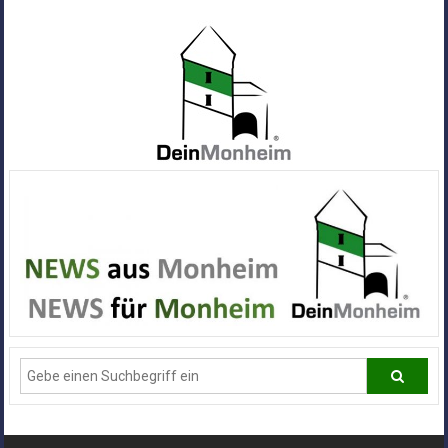
Zum
Inhalt
springen
Dein
Monheim
Alle
Infos
und
News
aus
Deiner
Stadt
Monheim