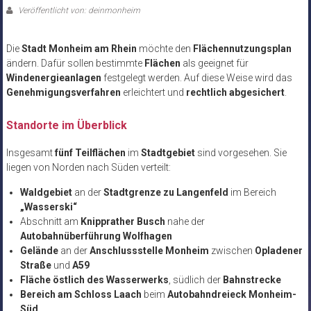
Veröffentlicht von: deinmonheim
Die
Stadt Monheim am Rhein
möchte den
Flächennutzungsplan
ändern. Dafür sollen bestimmte
Flächen
als geeignet für
Windenergieanlagen
festgelegt werden. Auf diese Weise wird das
Genehmigungsverfahren
erleichtert und
rechtlich abgesichert
.
Standorte im Überblick
Insgesamt
fünf Teilflächen
im
Stadtgebiet
sind vorgesehen. Sie
liegen von Norden nach Süden verteilt:
Waldgebiet
an der
Stadtgrenze zu Langenfeld
im Bereich
„Wasserski“
Abschnitt am
Knipprather Busch
nahe der
Autobahnüberführung Wolfhagen
Gelände
an der
Anschlussstelle Monheim
zwischen
Opladener
Straße
und
A59
Fläche östlich des Wasserwerks
, südlich der
Bahnstrecke
Bereich am Schloss Laach
beim
Autobahndreieck Monheim-
Süd