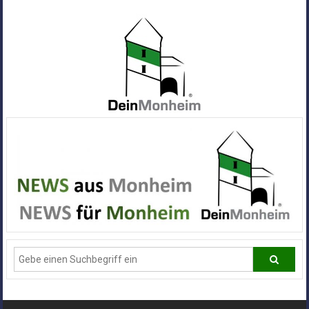
Zum
Inhalt
springen
Dein
Monheim
Alle
Infos
und
News
aus
Deiner
Stadt
Monheim