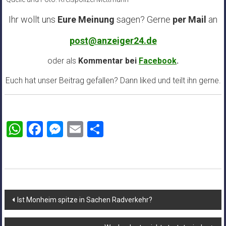
Ihr wollt uns
Eure Meinung
sagen? Gerne
per Mail
an
post@anzeiger24.de
oder als
Kommentar bei
Facebook
.
Euch hat unser Beitrag gefallen? Dann liked und teilt ihn gerne.
WhatsApp
Facebook
Messenger
Email
Teilen
Beitragsnavigation
Ist Monheim spitze in Sachen Radverkehr?