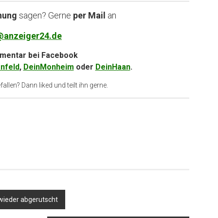
nung
sagen? Gerne
per Mail
an
@anzeiger24.de
entar bei
Facebook
nfeld
,
DeinMonheim
oder
DeinHaan
.
allen? Dann liked und teilt ihn gerne.
wieder abgerutscht