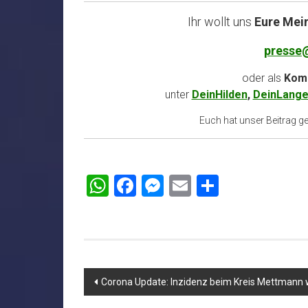
Ihr wollt uns
Eure Mei
presse
oder als
Komm
unter
DeinHilden
,
DeinLange
Euch hat unser Beitrag gef
WhatsApp
Facebook
Messenger
Email
Teilen
Beitragsnavigation
Corona Update: Inzidenz beim Kreis Mettmann 