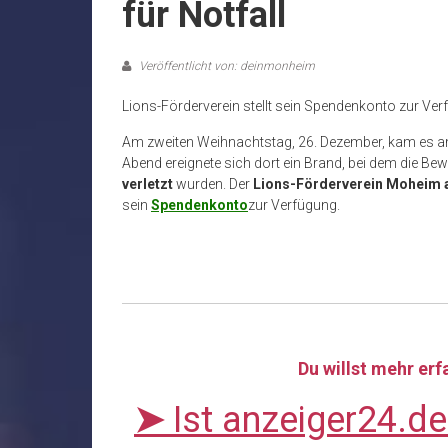
für Notfall
Veröffentlicht von: deinmonheim
Lions-Förderverein stellt sein Spendenkonto zur Ve
Am zweiten Weihnachtstag, 26. Dezember, kam es 
Abend ereignete sich dort ein Brand, bei dem die Be
verletzt
wurden. Der
Lions-Förderverein Moheim am
sein
Spendenkonto
zur Verfügung.
Du willst mehr er
➤
Ist anzeiger24.d