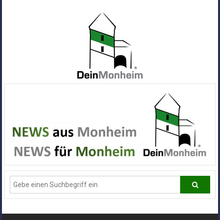
Zum
Inhalt
springen
Dein
Monheim
Alle
Infos
und
News
aus
Deiner
Stadt
Monheim