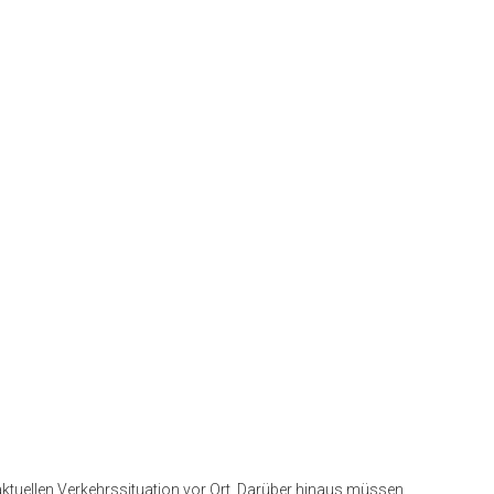
tuellen Verkehrssituation vor Ort. Darüber hinaus müssen