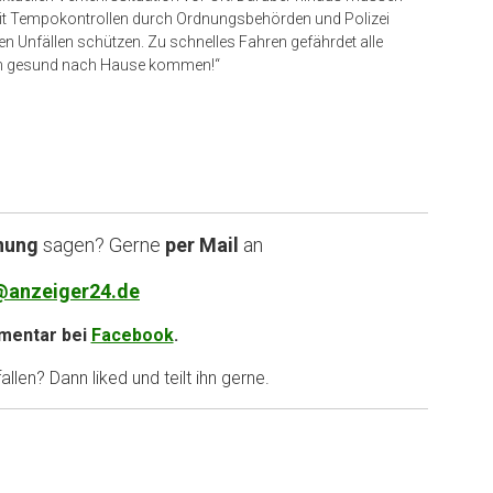
mit Tempokontrollen durch Ordnungsbehörden und Polizei
en Unfällen schützen. Zu schnelles Fahren gefährdet alle
hen gesund nach Hause kommen!“
nung
sagen? Gerne
per Mail
an
@anzeiger24.de
entar bei
Facebook
.
llen? Dann liked und teilt ihn gerne.