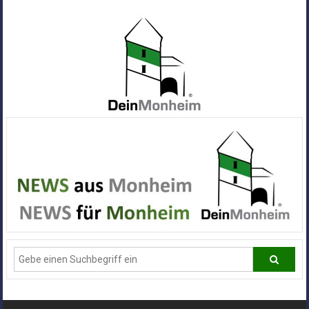
Zum
Inhalt
springen
Dein
Monheim
Alle
Infos
und
News
aus
Deiner
Stadt
Monheim