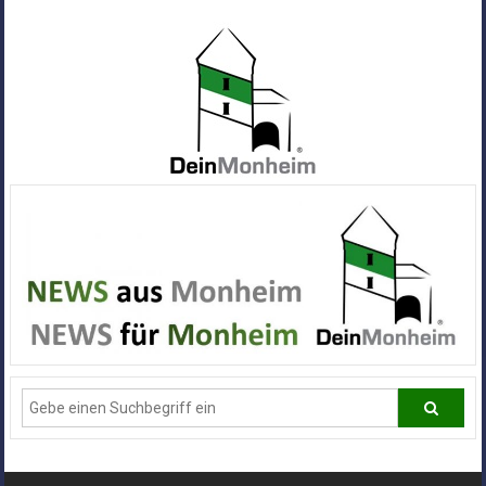
Zum
Inhalt
springen
Dein
Monheim
Alle
Infos
und
News
aus
Deiner
Stadt
Monheim