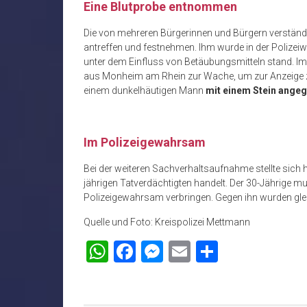
Eine Blutprobe entnommen
Die von mehreren Bürgerinnen und Bürgern verständi
antreffen und festnehmen. Ihm wurde in der Polize
unter dem Einfluss von Betäubungsmitteln stand. Im
aus Monheim am Rhein zur Wache, um zur Anzeige zu
einem dunkelhäutigen Mann
mit einem Stein angeg
Im Polizeigewahrsam
Bei der weiteren Sachverhaltsaufnahme stellte sich 
jährigen Tatverdächtigten handelt. Der 30-Jährige m
Polizeigewahrsam verbringen. Gegen ihn wurden glei
Quelle und Foto: Kreispolizei Mettmann
WhatsApp
Facebook
Messenger
Email
Teilen