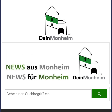
Zum
Inhalt
springen
Dein
Monheim
Alle
Infos
und
News
aus
Deiner
Stadt
Monheim