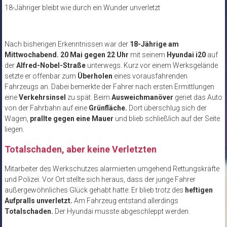
18-Jähriger bleibt wie durch ein Wunder unverletzt
Nach bisherigen Erkenntnissen war der
18-Jährige am
Mittwochabend. 20 Mai gegen 22 Uhr
mit seinem
Hyundai i20
auf
der
Alfred-Nobel-Straße
unterwegs. Kurz vor einem Werksgelände
setzte er offenbar zum
Überholen
eines vorausfahrenden
Fahrzeugs an. Dabei bemerkte der Fahrer nach ersten Ermittlungen
eine
Verkehrsinsel
zu spät. Beim
Ausweichmanöver
geriet das Auto
von der Fahrbahn auf eine
Grünfläche.
Dort überschlug sich der
Wagen,
prallte gegen eine Mauer
und blieb schließlich auf der Seite
liegen.
Totalschaden, aber keine Verletzten
Mitarbeiter des Werkschutzes alarmierten umgehend Rettungskräfte
und Polizei. Vor Ort stellte sich heraus, dass der junge Fahrer
außergewöhnliches Glück gehabt hatte: Er blieb trotz des
heftigen
Aufpralls unverletzt.
Am Fahrzeug entstand allerdings
Totalschaden.
Der Hyundai musste abgeschleppt werden.