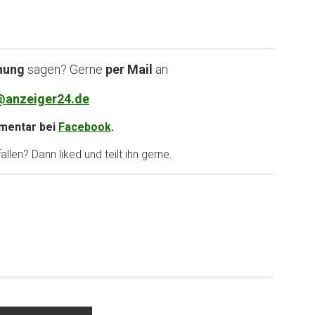
nung
sagen? Gerne
per Mail
an
@anzeiger24.de
entar bei
Facebook
.
llen? Dann liked und teilt ihn gerne.