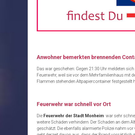
Anwohner bemerkten brennenden Cont
Das war geschehen: Gegen 21:30 Uhr meldeten sich 
Feuerwehr, weil sie vor dem Mehrfamilienhaus mit de
Flammen stehenden Altpapiercontainer festgestellt h
Feuerwehr war schnell vor Ort
Die
Feuerwehr der Stadt Monheim
war sehr schnel
weitere Schäden verhindern. Der Schaden an dem Al
geschätzt. Die ebenfalls alarmierte Polizei nahm vor 
geht derzeit davon aus, dass der Brand vorsätzlich g