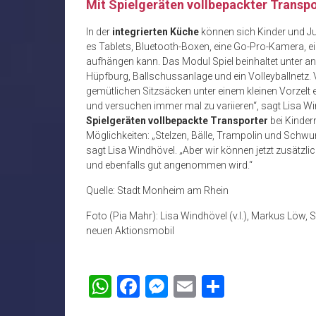
Mit Spielgeräten vollbepackter Transpo
In der
integrierten Küche
können sich Kinder und Ju
es Tablets, Bluetooth-Boxen, eine Go-Pro-Kamera, 
aufhängen kann. Das Modul Spiel beinhaltet unter an
Hüpfburg, Ballschussanlage und ein Volleyballnetz
gemütlichen Sitzsäcken unter einem kleinen Vorzelt 
und versuchen immer mal zu variieren“, sagt Lisa Wi
Spielgeräten vollbepackte Transporter
bei Kindern
Möglichkeiten: „Stelzen, Bälle, Trampolin und Schw
sagt Lisa Windhövel. „Aber wir können jetzt zusätzl
und ebenfalls gut angenommen wird.“
Quelle: Stadt Monheim am Rhein
Foto (Pia Mahr): Lisa Windhövel (v.l.), Markus Löw
neuen Aktionsmobil
WhatsApp
Facebook
Messenger
Email
Teilen