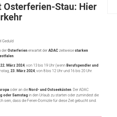
 Osterferien-Stau: Hier
erkehr
l Geduld
n der
Osterferien
erwartet der
ADAC
zeitweise
starken
estfalen
.
,
22. März 2024
, von 13 bis 19 Uhr (wenn
Berufspendler und
mstag,
23. März 2024
, von 8 bis 12 Uhr und 16 bis 20 Uhr.
uropa
oder an die
Nord- und Ostseeküsten
. Der ADAC
ag oder Samstag
in den Urlaub zu starten oder zumindest die
h sein, dass die Ferien-Domizile für diese Zeit gebucht sind.