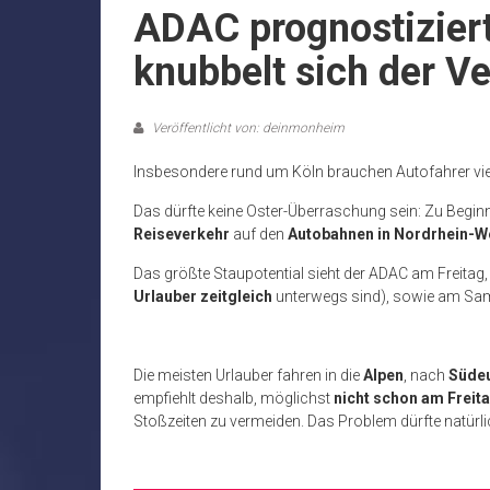
ADAC prognostiziert
knubbelt sich der V
Veröffentlicht von: deinmonheim
Insbesondere rund um Köln brauchen Autofahrer vie
Das dürfte keine Oster-Überraschung sein: Zu Begin
Reiseverkehr
auf den
Autobahnen in Nordrhein-W
Das größte Staupotential sieht der ADAC am Freitag
Urlauber zeitgleich
unterwegs sind), sowie am Sa
Die meisten Urlauber fahren in die
Alpen
, nach
Süde
empfiehlt deshalb, möglichst
nicht schon am Freit
Stoßzeiten zu vermeiden. Das Problem dürfte natürlic