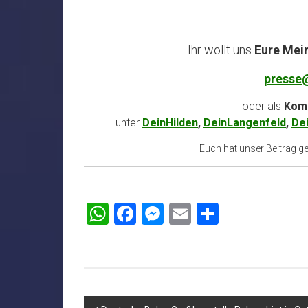
Ihr wollt uns
Eure Mei
presse
oder als
Komm
unter
DeinHilden
,
DeinLangenfeld
,
De
Euch hat unser Beitrag gef
WhatsApp
Facebook
Messenger
Email
Teilen
Beitragsnavigation