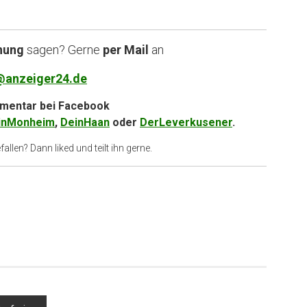
nung
sagen? Gerne
per Mail
an
@anzeiger24.de
entar bei
Facebook
inMonheim
,
DeinHaan
oder
DerLeverkusener
.
allen? Dann liked und teilt ihn gerne.