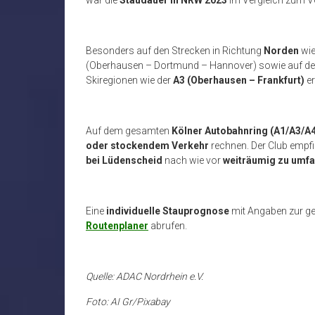
Besonders auf den Strecken in Richtung
Norden
wie
(Oberhausen – Dortmund – Hannover) sowie auf den
Skiregionen wie der
A3
(Oberhausen – Frankfurt)
er
Auf dem gesamten
Kölner Autobahnring (A1/A3/A4
oder stockendem Verkehr
rechnen. Der Club empfi
bei Lüdenscheid
nach wie vor
weiträumig zu umf
Eine
individuelle Stauprognose
mit Angaben zur ge
Routenplaner
abrufen.
Quelle: ADAC Nordrhein e.V.
Foto: AI Gr/Pixabay