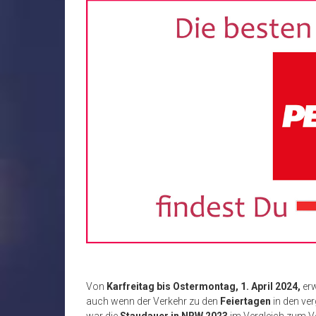
Von
Karfreitag bis Ostermontag, 1. April 2024,
erw
auch wenn der Verkehr zu den
Feiertagen
in den ve
war die
Staudauer in NRW 2023
im Vergleich zum 