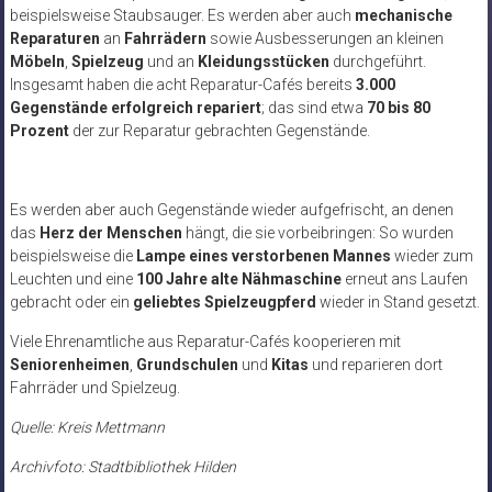
beispielsweise Staubsauger. Es werden aber auch
mechanische
Reparaturen
an
Fahrrädern
sowie Ausbesserungen an kleinen
Möbeln
,
Spielzeug
und an
Kleidungsstücken
durchgeführt.
Insgesamt haben die acht Reparatur-Cafés bereits
3.000
Gegenstände erfolgreich repariert
; das sind etwa
70 bis 80
Prozent
der zur Reparatur gebrachten Gegenstände.
Es werden aber auch Gegenstände wieder aufgefrischt, an denen
das
Herz der Menschen
hängt, die sie vorbeibringen: So wurden
beispielsweise die
Lampe eines verstorbenen Mannes
wieder zum
Leuchten und eine
100 Jahre alte Nähmaschine
erneut ans Laufen
gebracht oder ein
geliebtes Spielzeugpferd
wieder in Stand gesetzt.
Viele Ehrenamtliche aus Reparatur-Cafés kooperieren mit
Seniorenheimen
,
Grundschulen
und
Kitas
und reparieren dort
Fahrräder und Spielzeug.
Quelle: Kreis Mettmann
Archivfoto: Stadtbibliothek Hilden