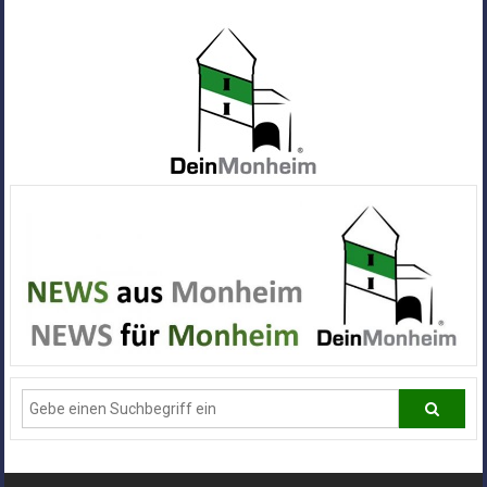
Zum
Inhalt
springen
Dein
Monheim
Alle
Infos
und
News
aus
Deiner
Stadt
Monheim