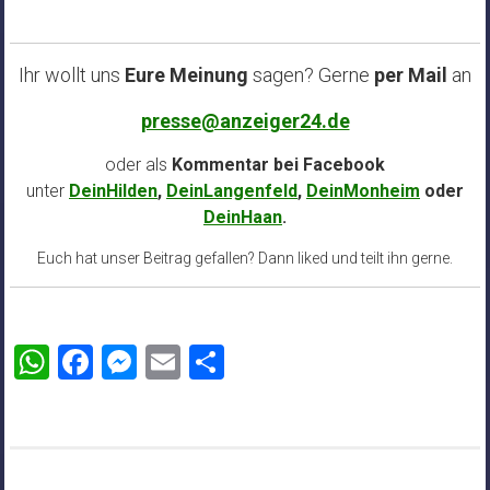
Ihr wollt uns
Eure Meinung
sagen? Gerne
per Mail
an
presse@anzeiger24.de
oder als
Kommentar bei
Facebook
unter
DeinHilden
,
DeinLangenfeld
,
DeinMonheim
oder
DeinHaan
.
Euch hat unser Beitrag gefallen? Dann liked und teilt ihn gerne.
WhatsApp
Facebook
Messenger
Email
Teilen