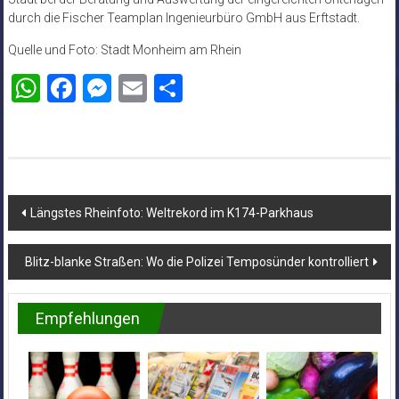
durch die Fischer Teamplan Ingenieurbüro GmbH aus Erftstadt.
Quelle und Foto: Stadt Monheim am Rhein
WhatsApp
Facebook
Messenger
Email
Teilen
Beitragsnavigation
Längstes Rheinfoto: Weltrekord im K174-Parkhaus
Blitz-blanke Straßen: Wo die Polizei Temposünder kontrolliert
Empfehlungen