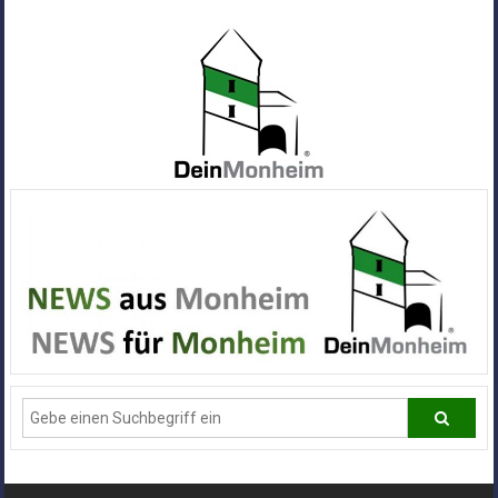
Zum
Inhalt
springen
Dein
Monheim
Alle
Infos
und
News
aus
Deiner
Stadt
Monheim