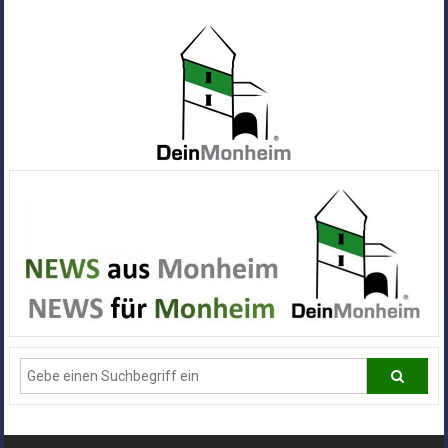
Zum
Inhalt
springen
Dein
Monheim
Alle
Infos
und
News
aus
Deiner
Stadt
Monheim