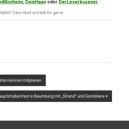
inMonheim
,
DeinHaan
oder
DerLeverkusener
.
allen? Dann liked und teilt ihn gerne.
asten können mitplanen
auptstraßenfest in Baumberg mit „Strand“ und Gondoliere