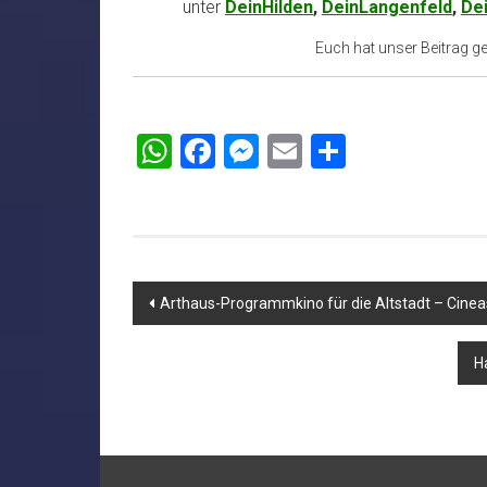
unter
DeinHilden
,
DeinLangenfeld
,
De
Euch hat unser Beitrag gef
WhatsApp
Facebook
Messenger
Email
Teilen
Beitragsnavigation
Arthaus-Programmkino für die Altstadt – Cine
H