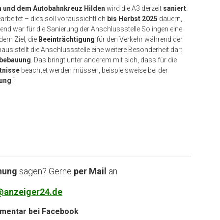
 und dem Autobahnkreuz Hilden
wird die A3 derzeit
saniert
.
arbeitet – dies soll voraussichtlich
bis Herbst 2025
dauern,
end war für die Sanierung der Anschlussstelle Solingen eine
dem Ziel, die
Beeinträchtigung
für den Verkehr während der
aus stellt die Anschlussstelle eine weitere Besonderheit dar:
bebauung
. Das bringt unter anderem mit sich, dass für die
tnisse
beachtet werden müssen, beispielsweise bei der
rung
.“
nung
sagen? Gerne
per Mail
an
@anzeiger24.de
entar bei
Facebook