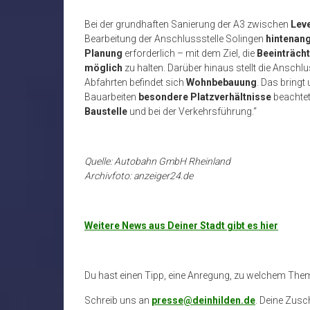
Bei der grundhaften Sanierung der A3 zwischen
Lev
Bearbeitung der Anschlussstelle Solingen
hintenang
Planung
erforderlich – mit dem Ziel, die
Beeinträch
möglich
zu halten. Darüber hinaus stellt die Anschlu
Abfahrten befindet sich
Wohnbebauung
. Das bringt
Bauarbeiten
besondere Platzverhältnisse
beachtet
Baustelle
und bei der Verkehrsführung.“
Quelle: Autobahn GmbH Rheinland
Archivfoto: anzeiger24.de
Weitere News aus Deiner Stadt gibt es hier
Du hast einen Tipp, eine Anregung, zu welchem The
Schreib uns an
presse@deinhilden.de
. Deine Zusch