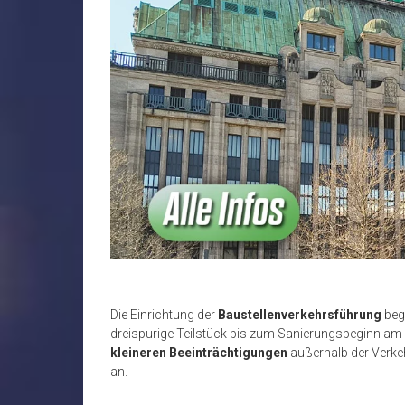
Die Einrichtung der
Baustellenverkehrsführung
begi
dreispurige Teilstück bis zum Sanierungsbeginn am 
kleineren Beeinträchtigungen
außerhalb der Verkeh
an.