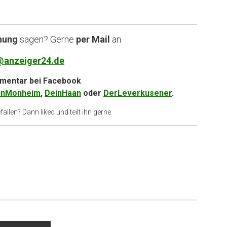
nung
sagen? Gerne
per Mail
an
@anzeiger24.de
entar bei
Facebook
inMonheim
,
DeinHaan
oder
DerLeverkusener
.
allen? Dann liked und teilt ihn gerne.