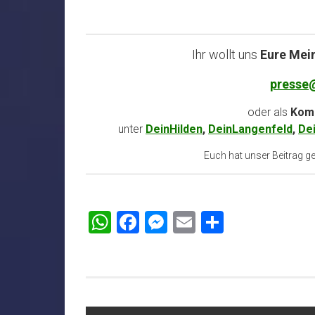
Ihr wollt uns
Eure Mei
presse
oder als
Komm
unter
DeinHilden
,
DeinLangenfeld
,
De
Euch hat unser Beitrag gef
WhatsApp
Facebook
Messenger
Email
Teilen