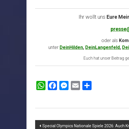
Ihr wollt uns
Eure Mei
presse
oder als
Komm
unter
DeinHilden
,
DeinLangenfeld
,
De
Euch hat unser Beitrag gef
WhatsApp
Facebook
Messenger
Email
Teilen
Beitragsnavigation
Special Olympics Nationale Spiele 2026: Auch K