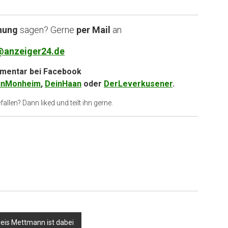
nung
sagen? Gerne
per Mail
an
@anzeiger24.de
entar bei
Facebook
inMonheim
,
DeinHaan
oder
DerLeverkusener
.
allen? Dann liked und teilt ihn gerne.
reis Mettmann ist dabei