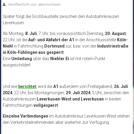
Veröffentlicht von: deinmonheim
Später folgt die Großbaustelle zwischen den Autobahnkreuzen
Leverkusen
Ab Montag,
8. Juli
, 7 Uhr, bis voraussichtlich Dienstag,
20. August
,
22 Uhr, ist die
Auf- und Abfahrt der A1
in der Anschlussstelle
Köln-
Niehl
in Fahrtrichtung
Dortmund
zur, bzw. von der
Industriestraße
in Köln-Fühlingen aus gesperrt
.
Eine
Umleitung
über das
Niehler Ei
ist mit rotem Punkt
ausgeschildert.
Und wie
berichtet
, wird die
A1
außerdem von Freitagabend,
26. Juli
2024
, 22 Uhr, bis Montagmorgen,
29. Juli 2024
, 5 Uhr, zwischen den
Autobahnkreuzen
Leverkusen-West und Leverkusen
in beiden
Fahrtrichtungen
vollgesperrt
.
Einzelne Verbindungen
im Autobahnkreuz Leverkusen-West stehen
den Verkehrsteilnehmenden aber weiterhin zur Verfügung.