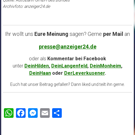
Quelle: Autobahn GmbH des Bundes
Archivfoto: anzeiger24.de
Ihr wollt uns
Eure Meinung
sagen? Gerne
per Mail
an
presse@anzeiger24.de
oder als
Kommentar bei
Facebook
unter
DeinHilden
,
DeinLangenfeld
,
DeinMonheim
,
DeinHaan
oder
DerLeverkusener
.
Euch hat unser Beitrag gefallen? Dann liked und teilt ihn gerne.
WhatsApp
Facebook
Messenger
Email
Teilen