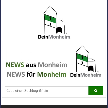
Zum
Inhalt
springen
Dein
Monheim
Alle
Infos
und
News
aus
Deiner
Stadt
Monheim