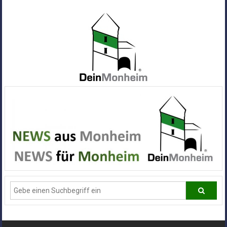
Zum
Inhalt
springen
Dein
Monheim
Alle
Infos
und
News
aus
Deiner
Stadt
Monheim