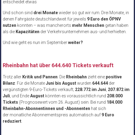
entscheidet etwas
Und schon sind
drei Monate
wieder so gut wir rum. Drei Monate, in
denen Fahrgäste deutschlandweit für jeweils
9 Euro den ÖPNV
nutzen
konnten – was mancherorts
mehr Menschen
getan haben
als die
Kapazitäten
der Verkehrsunternehmen aus- und herhielten.
Und wie geht es nun im September
weiter?
Rheinbahn hat über 644.640 Tickets verkauft
Trotz aller
Kritik und Pannen
: Die
Rheinbahn
zieht eine
positive
Bilanz
: Für die Monate
Juni bis August
wurden
644.644
der
vergünstigten 9-Euro-Tickets verkauft;
228.772 im Juni
,
207.872 im
Juli
, und Ende
August
könnten es voraussichtlich rund
208.000
Tickets
(Prognosewert vom 26. August) sein. Bei rund
184.000
Rheinbahn-Abonnentinnen und -Abonnenten
hat sich
der monatliche Abonnementspreis automatisch auf
9 Euro
reduziert
.