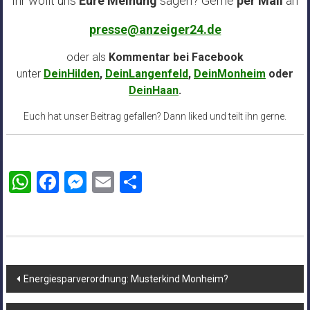
Ihr wollt uns
Eure Meinung
sagen? Gerne
per Mail
an
presse@anzeiger24.de
oder als
Kommentar bei
Facebook
unter
DeinHilden
,
DeinLangenfeld
,
DeinMonheim
oder
DeinHaan
.
Euch hat unser Beitrag gefallen? Dann liked und teilt ihn gerne.
WhatsApp
Facebook
Messenger
Email
Teilen
Beitragsnavigation
Energiesparverordnung: Musterkind Monheim?