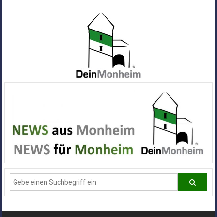
Zum
Inhalt
springen
Dein
Monheim
Alle
Infos
und
News
aus
Deiner
Stadt
Monheim