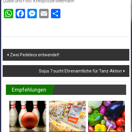
Quelle und Foto: Kreispolizei Mettmann
WhatsApp
Facebook
Messenger
Email
Teilen
Beitragsnavigation
Zwei Pedelecs entwendet!
Sojus 7 sucht Ehrenamtliche für Tanz-Aktion
Empfehlungen