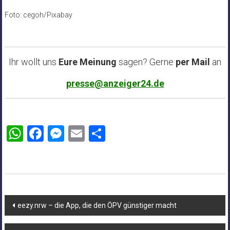
Foto: cegoh/Pixabay
Ihr wollt uns
Eure Meinung
sagen? Gerne
per Mail
an
presse@anzeiger24.de
WhatsApp
Facebook
Messenger
Email
Teilen
Beitragsnavigation
eezy.nrw – die App, die den ÖPV günstiger macht