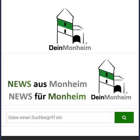
Zum
Inhalt
springen
Dein
Monheim
Alle
Infos
und
News
aus
Deiner
Stadt
Monheim